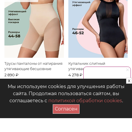
Трусы панталоны от натирания
Купальник слитный
утягивающие бесшовные
утягивающий для бассейна и
пляжа
2 890 ₽
4 278 ₽
x
Розничная цена
Розничная цена
Мы используем cookies для улучшения работы
Посмотреть все новинки
сайта. Продолжая пользоваться сайтом, вы
соглашаетесь с
политикой обработки cookies
.
Согласен
Боди
Купальники